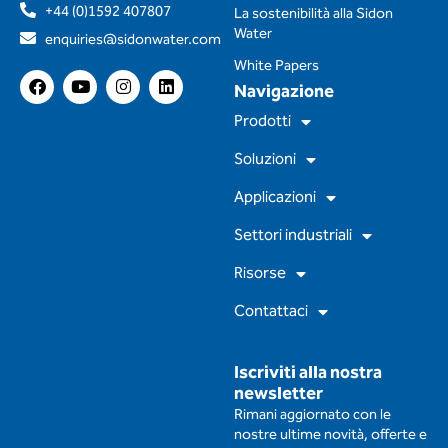
+44 (0)1592 407807
La sostenibilità alla Sidon
Water
enquiries@sidonwater.com
White Papers
F
Y
I
L
Navigazione
a
o
n
i
c
u
s
n
Prodotti
e
t
t
k
b
u
a
e
Soluzioni
o
b
g
d
o
e
r
i
Applicazioni
k
a
n
m
Settori industriali
Risorse
Contattaci
Iscriviti alla nostra
newsletter
Rimani aggiornato con le
nostre ultime novità, offerte e