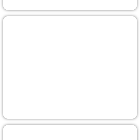
Case a Boise Hunter
Questo progetto prevede l'implementazione su larga
scala della tecnologia di trattamento dell'acqua senza
sale nelle nuove abitazioni costruite da Boise Hunter
Homes, con il supporto per la distribuzione e
l'installazione fornito da Consolidated Supply e da
partner idraulici autorizzati in tutti gli Stati Uniti.
Visualizza