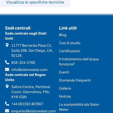
Visualizza le specifiche tecniche
Sedi centrali
Link utili
Sede centrale negli Stati
Blog
Uniti
Casi di studio
11777 Bernardo Plaza Ct,
Suite 208, San Diego, CA,
Certificazioni
92128
Il trattamento dell'acqua
858-324-2700
funziona?
info@sidonwater.com
Eventi
Sede centrale nel Regno
Unito
Domande frequenti
Saltire Centre, Pentland
Galleria
Court, Glenrothes, Fife,
Notizie
KY8 5QN
+44 (0)1592 407807
La sostenibilità alla Sidon
Water
enquiries@sidonwater.com