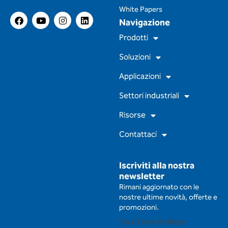
White Papers
F
Y
I
L
Navigazione
a
o
n
i
c
u
s
n
Prodotti
e
t
t
k
b
u
a
e
Soluzioni
o
b
g
d
o
e
r
i
Applicazioni
k
a
n
m
Settori industriali
Risorse
Contattaci
Iscriviti alla nostra
newsletter
Rimani aggiornato con le
nostre ultime novità, offerte e
promozioni.