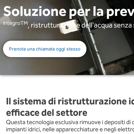
Soluzione per la pre
IntegroTM
, ristrutturazione dell'acqua senz
Prenota una chiamata oggi stesso
Il sistema di ristrutturazione i
efficace del settore
Questa tecnologia esclusiva rimuove i depositi di c
impianti idrici, nelle apparecchiature e negli elett