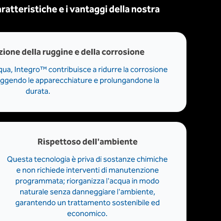
aratteristiche e i vantaggi della nostra
zione della ruggine e della corrosione
cqua, Integro™ contribuisce a ridurre la corrosione
teggendo le apparecchiature e prolungandone la
durata.
Rispettoso dell'ambiente
Questa tecnologia è priva di sostanze chimiche
e non richiede interventi di manutenzione
programmata; riorganizza l'acqua in modo
naturale senza danneggiare l'ambiente,
garantendo un trattamento sostenibile ed
economico.