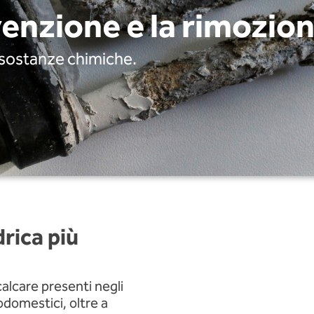
venzione e la rimozion
a sostanze chimiche.
drica più
alcare presenti negli
rodomestici, oltre a