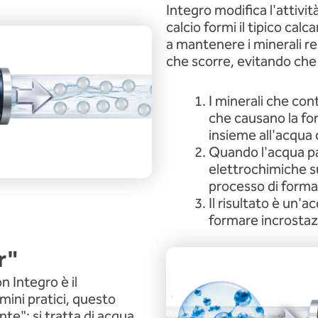
Integro modifica l'attivi
calcio formi il tipico cal
a mantenere i minerali re
che scorre, evitando che
I minerali che con
che causano la for
insieme all'acqua 
Quando l'acqua pas
elettrochimiche s
processo di forma
Il risultato è un'a
formare incrostazi
r"
n Integro è il
mini pratici, questo
e": si tratta di acqua