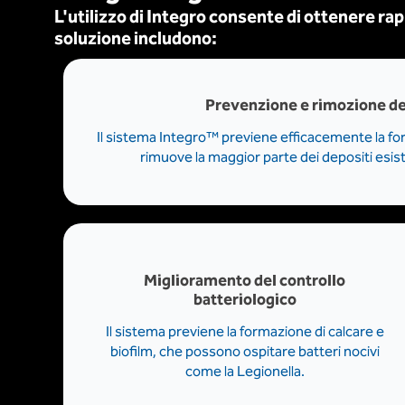
L'utilizzo di Integro consente di ottenere rap
soluzione includono:
Prevenzione e rimozione de
Il sistema Integro™ previene efficacemente la fo
rimuove la maggior parte dei depositi esis
Miglioramento del controllo
batteriologico
Il sistema previene la formazione di calcare e
biofilm, che possono ospitare batteri nocivi
come la Legionella.