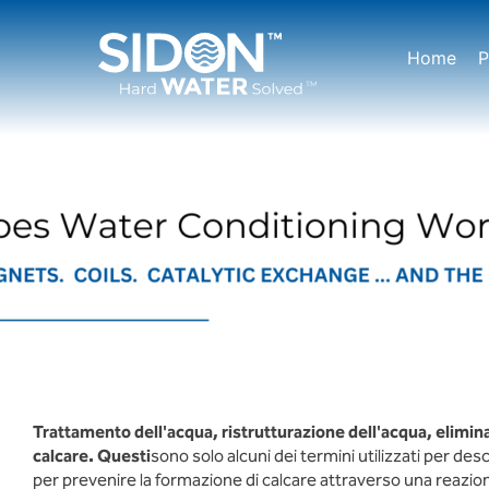
Passa
al
Home
P
contenuto
Trattamento dell'acqua, ristrutturazione dell'acqua, elimin
calcare. Questi
sono solo alcuni dei termini utilizzati per des
per prevenire la formazione di calcare attraverso una reazio