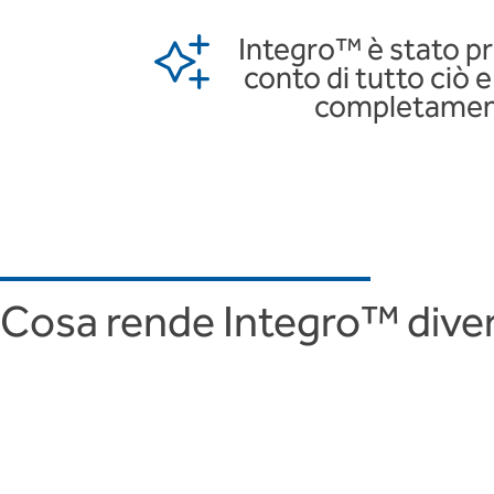
Integro™ è stato p
conto di tutto ciò 
completamen
Cosa rende Integro™ divers