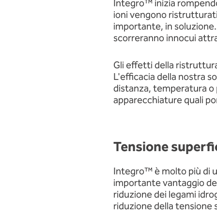
Integro™ inizia rompendo 
ioni vengono ristrutturati
importante, in soluzione
scorreranno innocui attra
Gli effetti della ristrutt
L'efficacia della nostra s
distanza, temperatura o 
apparecchiature quali p
Tensione superfic
Integro™ è molto più di u
importante vantaggio dell
riduzione dei legami idr
riduzione della tensione s