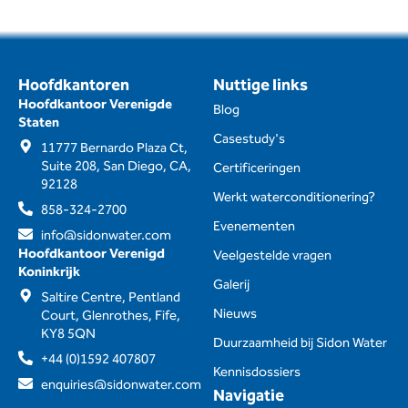
Hoofdkantoren
Nuttige links
Hoofdkantoor Verenigde
Blog
Staten
Casestudy's
11777 Bernardo Plaza Ct,
Suite 208, San Diego, CA,
Certificeringen
92128
Werkt waterconditionering?
858-324-2700
Evenementen
info@sidonwater.com
Hoofdkantoor Verenigd
Veelgestelde vragen
Koninkrijk
Galerij
Saltire Centre, Pentland
Nieuws
Court, Glenrothes, Fife,
KY8 5QN
Duurzaamheid bij Sidon Water
+44 (0)1592 407807
Kennisdossiers
enquiries@sidonwater.com
Navigatie