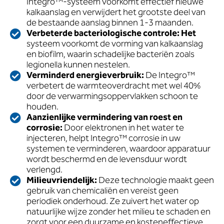
Integro™-systeem voorkomt effectief nieuwe
kalkaanslag en verwijdert het grootste deel van
de bestaande aanslag binnen 1-3 maanden.
Verbeterde bacteriologische controle: Het
systeem voorkomt de vorming van kalkaanslag
en biofilm, waarin schadelijke bacteriën zoals
legionella kunnen nestelen.
Verminderd energieverbruik:
De Integro™
verbetert de warmteoverdracht met wel 40%
door de verwarmingsoppervlakken schoon te
houden.
Aanzienlijke vermindering van roest en
corrosie:
Door elektronen in het water te
injecteren, helpt Integro™ corrosie in uw
systemen te verminderen, waardoor apparatuur
wordt beschermd en de levensduur wordt
verlengd.
Milieuvriendelijk:
Deze technologie maakt geen
gebruik van chemicaliën en vereist geen
periodiek onderhoud. Ze zuivert het water op
natuurlijke wijze zonder het milieu te schaden en
zorgt voor een duurzame en kosteneffectieve