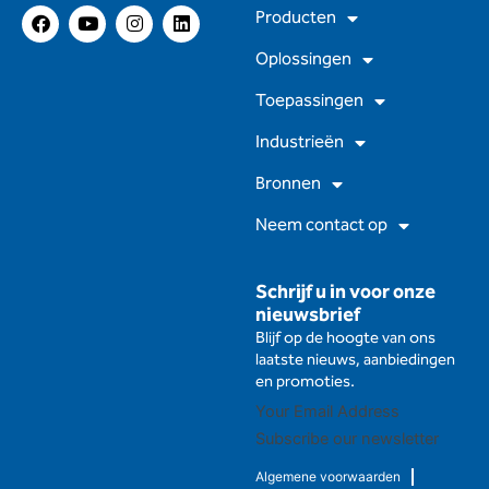
F
Y
I
L
Producten
a
o
n
i
c
u
s
n
Oplossingen
e
t
t
k
b
u
a
e
Toepassingen
o
b
g
d
o
e
r
I
Industrieën
k
a
n
m
Bronnen
Neem contact op
Schrijf u in voor onze
nieuwsbrief
Blijf op de hoogte van ons
laatste nieuws, aanbiedingen
en promoties.
Subscribe our newsletter
Algemene voorwaarden