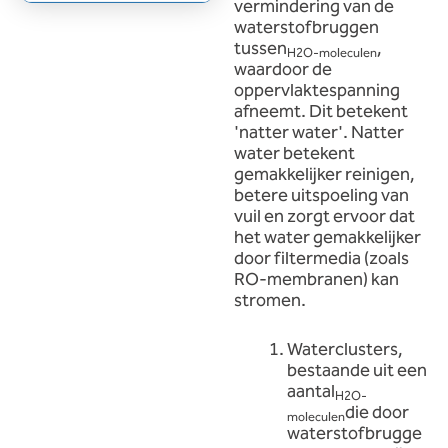
vermindering van de
waterstofbruggen
tussen
,
H2O-moleculen
waardoor de
oppervlaktespanning
afneemt. Dit betekent
'natter water'. Natter
water betekent
gemakkelijker reinigen,
betere uitspoeling van
vuil en zorgt ervoor dat
het water gemakkelijker
door filtermedia (zoals
RO-membranen) kan
stromen.
Waterclusters,
bestaande uit een
aantal
H2O-
die door
moleculen
waterstofbrugge