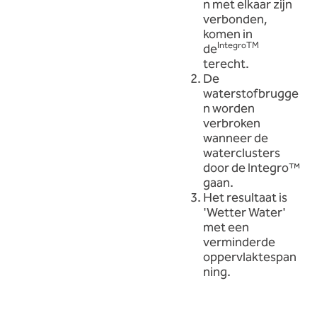
n met elkaar zijn
verbonden,
komen in
IntegroTM
de
terecht.
De
waterstofbrugge
n worden
verbroken
wanneer de
waterclusters
door de Integro™
gaan.
Het resultaat is
'Wetter Water'
met een
verminderde
oppervlaktespan
ning.