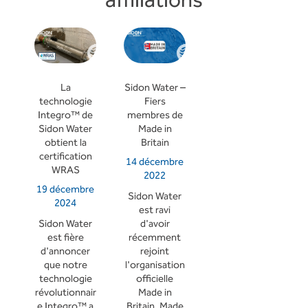
affiliations
La
Sidon Water –
technologie
Fiers
Integro™ de
membres de
Sidon Water
Made in
obtient la
Britain
certification
14 décembre
WRAS
2022
19 décembre
Sidon Water
2024
est ravi
Sidon Water
d'avoir
est fière
récemment
d'annoncer
rejoint
que notre
l'organisation
technologie
officielle
révolutionnair
Made in
e Integro™ a
Britain. Made