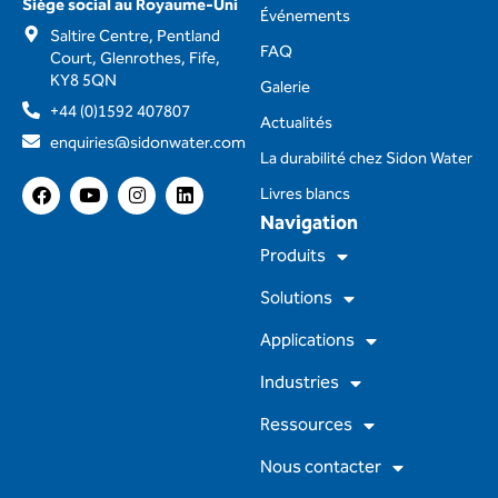
Siège social au Royaume-Uni
Événements
Saltire Centre, Pentland
FAQ
Court, Glenrothes, Fife,
KY8 5QN
Galerie
+44 (0)1592 407807
Actualités
enquiries@sidonwater.com
La durabilité chez Sidon Water
F
Y
I
L
Livres blancs
a
o
n
i
Navigation
c
u
s
n
e
t
t
k
Produits
b
u
a
e
o
b
g
d
Solutions
o
e
r
i
k
a
n
m
Applications
Industries
Ressources
Nous contacter