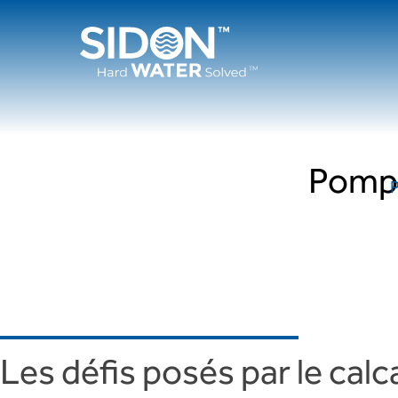
Passer
au
contenu
Pompe
P
Les défis posés par le cal