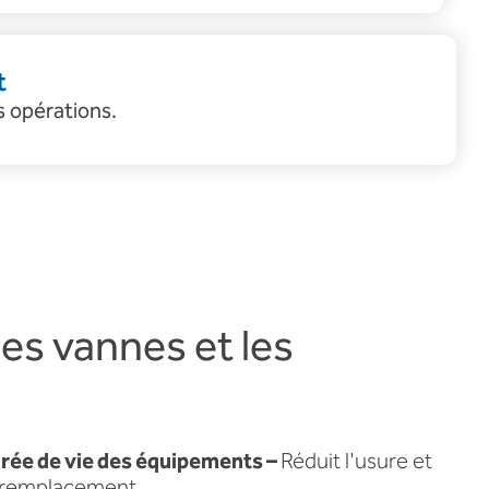
t
s opérations.
es vannes et les
urée de vie des équipements –
Réduit l'usure et
e remplacement.