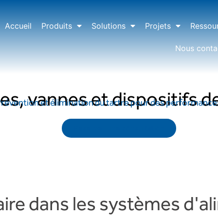
Accueil
Produits
Solutions
Projets
Ressou
Nous conta
s, vannes et dispositifs d
révention et élimination du tartre pour des performance
Réserver une consultation
caire dans les systèmes d'a