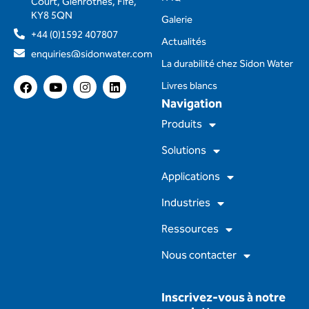
Court, Glenrothes, Fife,
KY8 5QN
Galerie
+44 (0)1592 407807
Actualités
enquiries@sidonwater.com
La durabilité chez Sidon Water
F
Y
I
L
Livres blancs
a
o
n
i
Navigation
c
u
s
n
e
t
t
k
Produits
b
u
a
e
o
b
g
d
Solutions
o
e
r
i
k
a
n
m
Applications
Industries
Ressources
Nous contacter
Inscrivez-vous à notre