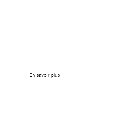
Économie d'énergie et
durabilité
Réduction de la consommation d'énergie
En savoir plus
Contrôle de la légionellose