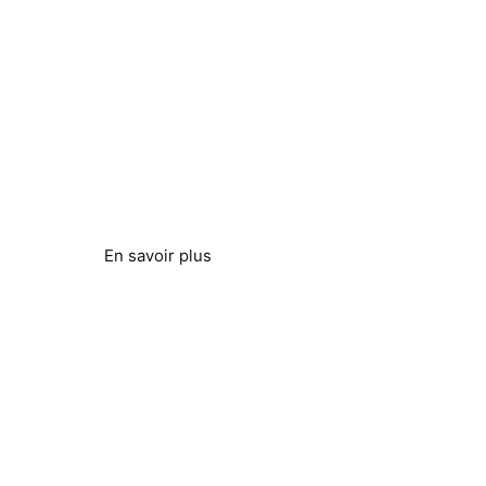
Forages et puits
Problèmes liés à l'eau dure résolus
En savoir plus
Pompes à chaleur