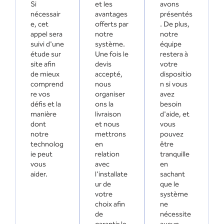
Si
et les
avons
nécessair
avantages
présentés
e, cet
offerts par
. De plus,
appel sera
notre
notre
suivi d'une
système.
équipe
étude sur
Une fois le
restera à
site afin
devis
votre
de mieux
accepté,
dispositio
comprend
nous
n si vous
re vos
organiser
avez
défis et la
ons la
besoin
manière
livraison
d'aide, et
dont
et nous
vous
notre
mettrons
pouvez
technolog
en
être
ie peut
relation
tranquille
vous
avec
en
aider.
l'installate
sachant
ur de
que le
votre
système
choix afin
ne
de
nécessite