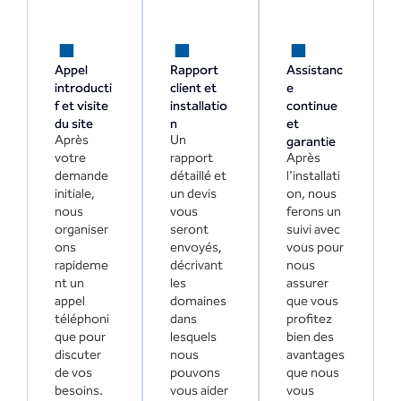
.
.
.
Appel
Rapport
Assistanc
introducti
client et
e
f et visite
installatio
continue
du site
n
et
Après
Un
garantie
votre
rapport
Après
demande
détaillé et
l'installati
initiale,
un devis
on, nous
nous
vous
ferons un
organiser
seront
suivi avec
ons
envoyés,
vous pour
rapideme
décrivant
nous
nt un
les
assurer
appel
domaines
que vous
téléphoni
dans
profitez
que pour
lesquels
bien des
discuter
nous
avantages
de vos
pouvons
que nous
besoins.
vous aider
vous