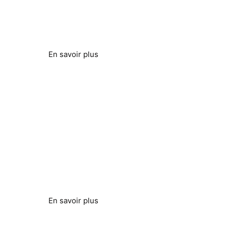
Efficacité améliorée
En savoir plus
Éliminer les dépôts calcaires
Protéger les systèmes et équipements liés à
l'eau
En savoir plus