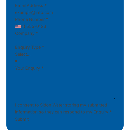
Email Address
*
Phone Number
*
Company
*
Enquiry Type
*
Your Enquiry
*
I consent to Sidon Water storing my submitted
information so they can respond to my Enquiry
*
Submit