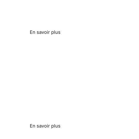
Contrôle secondaire transparent
En savoir plus
Efficacité de l'osmose
inverse
Réduire la consommation d'énergie et améliorer
l'efficacité
En savoir plus