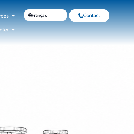
Contact
Français
rces
cter