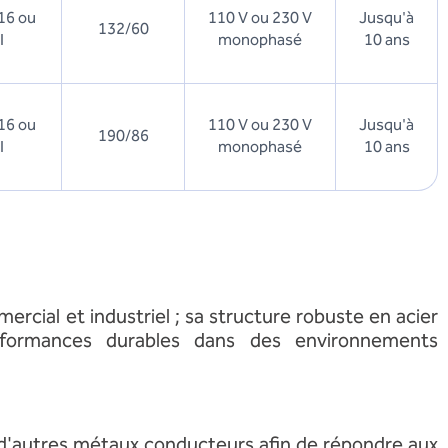
16 ou
110 V ou 230 V
Jusqu'à
132/60
I
monophasé
10 ans
16 ou
110 V ou 230 V
Jusqu'à
190/86
I
monophasé
10 ans
ial et industriel ; sa structure robuste en acier
rformances durables dans des environnements
ir d'autres métaux conducteurs afin de répondre aux