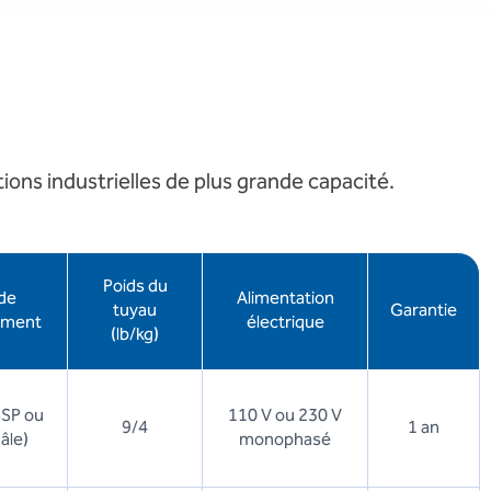
ns industrielles de plus grande capacité.
Poids du
de
Alimentation
tuyau
Garantie
ement
électrique
(lb/kg)
BSP ou
110 V ou 230 V
9/4
1 an
âle)
monophasé