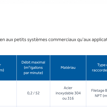
 aux petits systèmes commerciaux qu'aux applicatio
Débit maximal
r
Type 
(m³/gallons
Matériau
m)
raccord
par minute)
Acier
Filetage 
0,2 / 52
inoxydable 304
NPT (m
ou 316