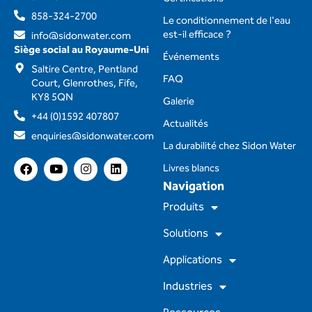
858-324-2700
Le conditionnement de l'eau
est-il efficace ?
info@sidonwater.com
Siège social au Royaume-Uni
Événements
Saltire Centre, Pentland
FAQ
Court, Glenrothes, Fife,
KY8 5QN
Galerie
+44 (0)1592 407807
Actualités
enquiries@sidonwater.com
La durabilité chez Sidon Water
F
Y
I
L
Livres blancs
a
o
n
i
Navigation
c
u
s
n
e
t
t
k
Produits
b
u
a
e
o
b
g
d
Solutions
o
e
r
i
k
a
n
m
Applications
Industries