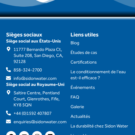
Sièges sociaux
Liens utiles
Siège social aux États-Unis
Blog
11777 Bernardo Plaza Ct,
Études de cas
Suite 208, San Diego, CA,
92128
Certifications
858-324-2700
Le conditionnement de l'eau
est-il efficace ?
info@sidonwater.com
Siège social au Royaume-Uni
Événements
Saltire Centre, Pentland
FAQ
Court, Glenrothes, Fife,
KY8 5QN
Galerie
+44 (0)1592 407807
Actualités
enquiries@sidonwater.com
La durabilité chez Sidon Water
F
Y
I
L