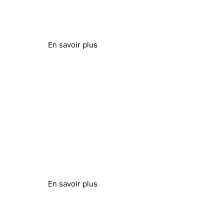
Réduire la consommation d'énergie et améliorer
l'efficacité
En savoir plus
Forages et puits
Problèmes liés à l'eau dure résolus
En savoir plus