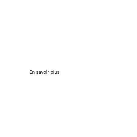
Contrôle de la légionellose
Contrôle secondaire transparent
En savoir plus
Efficacité de l'osmose
inverse