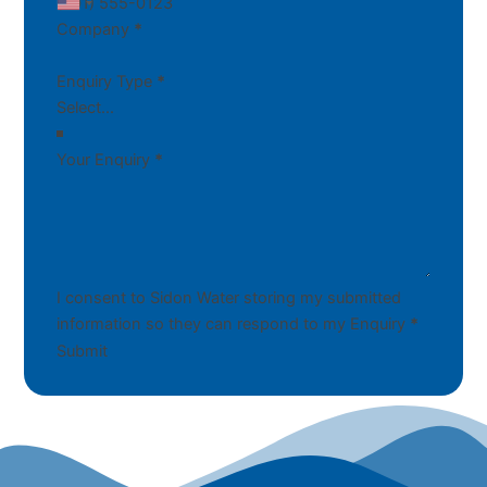
Company
*
Enquiry Type
*
Your Enquiry
*
I consent to Sidon Water storing my submitted
information so they can respond to my Enquiry
*
Submit