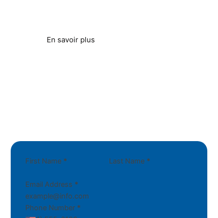
Protéger les systèmes et équipements liés à
l'eau
En savoir plus
First Name
*
Last Name
*
Email Address
*
Phone Number
*