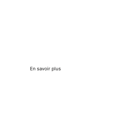
Tours de refroidissement
Économisez l'eau et réduisez les coûts
En savoir plus
Éliminer les dépôts calcaires