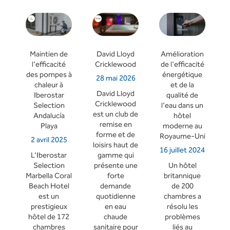
Maintien de
David Lloyd
Amélioration
l'efficacité
Cricklewood
de l'efficacité
des pompes à
énergétique
28 mai 2026
chaleur à
et de la
David Lloyd
Iberostar
qualité de
Cricklewood
Selection
l'eau dans un
est un club de
Andalucía
hôtel
remise en
Playa
moderne au
forme et de
Royaume-Uni
2 avril 2025
loisirs haut de
16 juillet 2024
L'Iberostar
gamme qui
Selection
présente une
Un hôtel
Marbella Coral
forte
britannique
Beach Hotel
demande
de 200
est un
quotidienne
chambres a
prestigieux
en eau
résolu les
hôtel de 172
chaude
problèmes
chambres
sanitaire pour
liés au