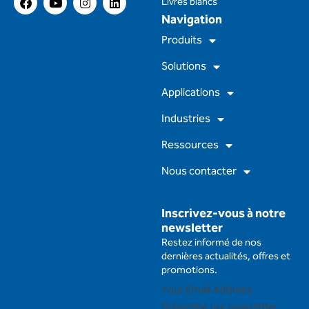
Livres blancs
a
o
n
i
Navigation
c
u
s
n
e
t
t
k
Produits
b
u
a
e
o
b
g
d
Solutions
o
e
r
i
k
a
n
m
Applications
Industries
Ressources
Nous contacter
Inscrivez-vous à notre
newsletter
Restez informé de nos
dernières actualités, offres et
promotions.
Subscribe our newsletter