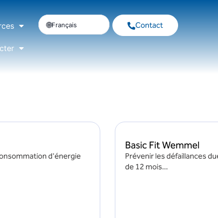
Contact
Français
rces
cter
Basic Fit Wemmel
consommation d'énergie
Prévenir les défaillances d
de 12 mois...