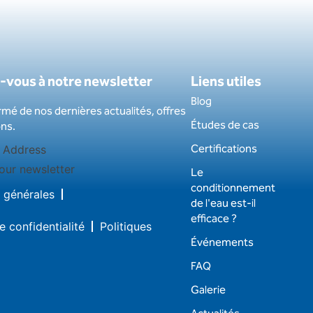
-vous à notre newsletter
Liens utiles
Blog
rmé de nos dernières actualités, offres
Études de cas
ns.
Certifications
our newsletter
Le
conditionnement
 générales
de l'eau est-il
efficace ?
e confidentialité
Politiques
Événements
FAQ
Galerie