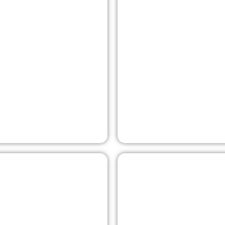
David Lloyd
Le programme David Lloy
oiement du système
validation de principe vi
 Basic-Fit.
environnements de loisirs
Afficher
Maisons Boise 
Ce projet consiste en le
 mondial de Marriott