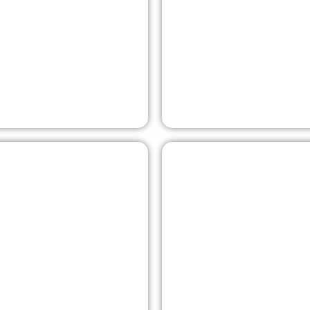
traitement de l'eau sans
monde, était confronté à
Homes, avec le soutien d
et du calcaire.
agréés à travers les États-
Afficher
Logements étud
Un projet de logements é
'une collaboration
partenariat avec Hydroce
'école d'Uppingham,
traitement magnétique p
gro™ au sein d'un vaste
d'assurer la lutte contre 
'eau dure.
chaude, la protection des
des immeubles résidentie