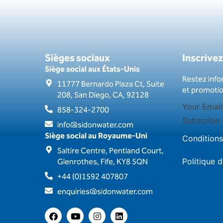
Sièges sociaux
Inscrivez
Siège social aux États-Unis
Restez info
11777 Bernardo Plaza Ct, Suite
et promotio
208, San Diego, CA, 92128
858-324-2700
Subscribe 
info@sidonwater.com
Siège social au Royaume-Uni
Conditions
Saltire Centre, Pentland Court,
Glenrothes, Fife, KY8 5QN
Politique d
+44 (0)1592 407807
enquiries@sidonwater.com
F
Y
I
L
a
o
n
i