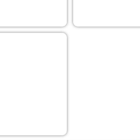
Afficher
n partenariat avec Severn
 pour assurer une lutte à
, la résilience en matière
en.