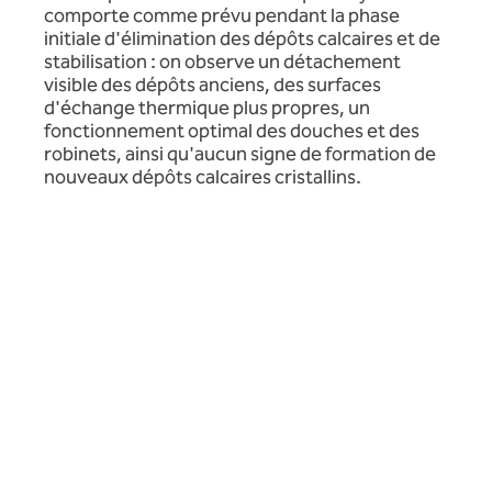
comporte comme prévu pendant la phase
initiale d'élimination des dépôts calcaires et de
stabilisation : on observe un détachement
visible des dépôts anciens, des surfaces
d'échange thermique plus propres, un
fonctionnement optimal des douches et des
robinets, ainsi qu'aucun signe de formation de
nouveaux dépôts calcaires cristallins.
Résumé du projet
Client :
Uppingham School
Partenaire :
Severn Trent Services
Secteur :
Éducation / Parc immobilier
d'internats privés
Lieu :
Internat Fircroft, École d'Uppingham