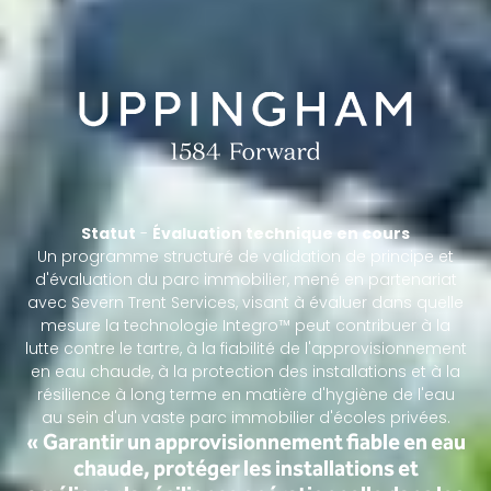
Statut
-
Évaluation technique en cours
Un programme structuré de validation de principe et
d'évaluation du parc immobilier, mené en partenariat
avec Severn Trent Services, visant à évaluer dans quelle
mesure la technologie Integro™ peut contribuer à la
lutte contre le tartre, à la fiabilité de l'approvisionnement
en eau chaude, à la protection des installations et à la
résilience à long terme en matière d'hygiène de l'eau
au sein d'un vaste parc immobilier d'écoles privées.
« Garantir un approvisionnement fiable en eau
chaude, protéger les installations et