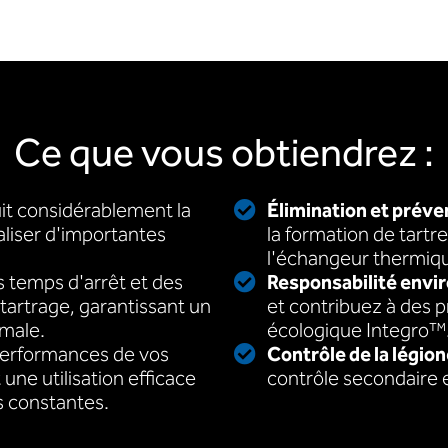
Ce que vous obtiendrez :
it considérablement la
Élimination et préven
liser d'importantes
la formation de tartr
l'échangeur thermiq
 temps d'arrêt et des
Responsabilité envi
artrage, garantissant un
et contribuez à des p
imale.
écologique Integro™
performances de vos
Contrôle de la légio
une utilisation efficace
contrôle secondaire e
s constantes.