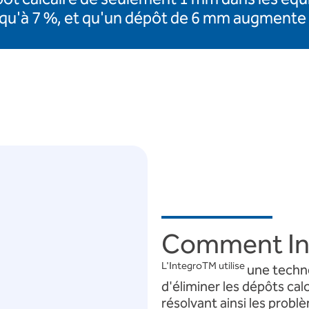
u'à 7 %, et qu'un dépôt de 6 mm augmente 
Comment Int
L'IntegroTM utilise
une techno
d'éliminer les dépôts cal
résolvant ainsi les probl