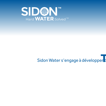
Passer
au
contenu
T
Sidon Water s'engage à développer de