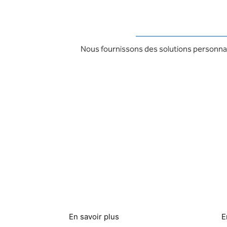
Nous fournissons des solutions personnalis
Hôtels et complexes
Ser
hôteliers
bla
En savoir plus
E