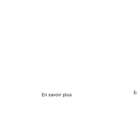
Établissements de
Tra
santé
pro
ali
E
En savoir plus