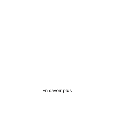
Appartements et
lace
copropriétés
En savoir plus