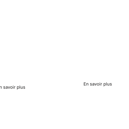
nsformation et
Fabrication de g
duction
mentaires
En savoir plus
n savoir plus